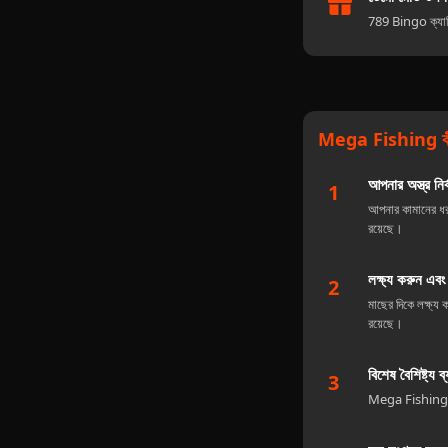
789 Bingo ক্যাসি
Mega Fishing কীভ
আপনার অস্ত্র নির
1
আপনার কামানের ধর
রয়েছে।
লক্ষ্য করুন এবং
2
মাছের দিকে লক্ষ্য 
রয়েছে।
বিশেষ বৈশিষ্ট্য 
3
Mega Fishing এ কঠ