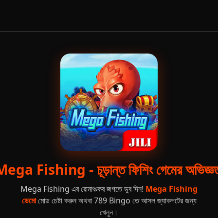
Mega Fishing - চূড়ান্ত ফিশিং গেমের অভিজ্ঞত
Mega Fishing এর রোমাঞ্চকর জগতে ডুব দিন!
Mega Fishing
ডেমো
মোড চেষ্টা করুন অথবা 789 Bingo তে আসল জ্যাকপটের জন্য
খেলুন।