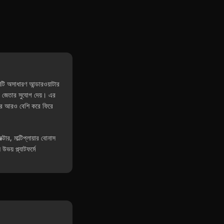
ি অসাধারণ আন্ডারওয়াটার
কার জেতার সুযোগ দেয়। এর
়দের আরও বেশি করে ফিরে
, মাল্টিপ্লায়ার বোনাস
য় প্ল্যাটফর্মে