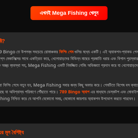
এখনই Mega Fishing খেলুন
ী?
ingo তে উপলব্ধ সবচেয়ে রোমাঞ্চকর
ফিশিং গেম
গুলির মধ্যে একটি। এই অ্যাকশন-প্যাকড গেমট
গেমপ্লে মেকানিক্সের সাথে একত্রিত করে, খেলোয়াড়দের বিভিন্ন মাছের প্রজাতি ধরার এবং বিশাল পুরস্
াধিক অস্ত্র ব্যবস্থা সহ, Mega Fishing একটি নিমজ্জিত গেমিং অভিজ্ঞতা প্রদান করে যা খেলোয়াড
বা ফিশিং গেমে নতুন হন, Mega Fishing সবার জন্য কিছু অফার করে। গেমটিতে বিশেষ বস ক্যারেক্টার
েছে যা অবিশ্বাস্য পরিমাণে পৌঁছাতে পারে।
789 Bingo অ্যাপ
এর মাধ্যমে ডেস্কটপ এবং মোবাইল উভ
shing নিশ্চিত করে যে আপনি যেকোনো সময়, যেকোনো জায়গায় অ্যাকশন উপভোগ করতে পারবেন।
ল বৈশিষ্ট্য