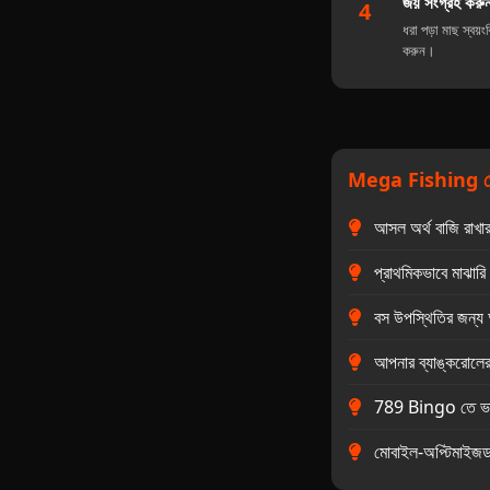
জয় সংগ্রহ করু
4
ধরা পড়া মাছ স্বয
করুন।
Mega Fishing প্র
আসল অর্থ বাজি রাখা
প্রাথমিকভাবে মাঝারি
বস উপস্থিতির জন্য আ
আপনার ব্যাঙ্করোলের উ
789 Bingo তে ভাল
মোবাইল-অপ্টিমাইজড ন