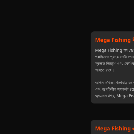
Mega Fishing ক
Mega Fishing হল 789 B
গ্রাফিক্সকে পুরস্কারদায়ী 
স্বজ্ঞাত নিয়ন্ত্রণ এবং এক
আসতে রাখে।
আপনি অভিজ্ঞ খেলোয়াড় হন 
এবং প্রগতিশীল জ্যাকপট রয়
অ্যাক্সেসযোগ্য, Mega Fi
Mega Fishing এর মূ