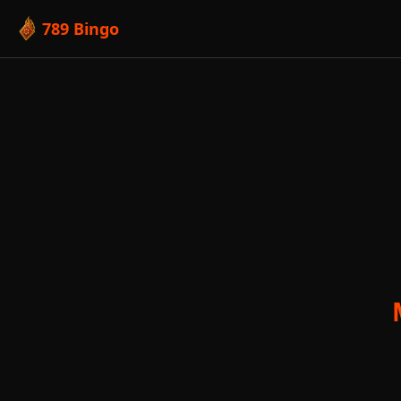
789 Bingo