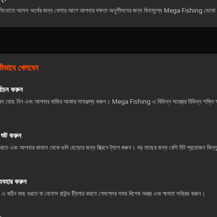
নোতে আসল অর্থের জন্য খেলার আগে আপনার দক্ষতা অনুশীলনের জন্য বিনামূল্যে Mega Fishing ডেমো চ
াবে খেলবেন
্বাচন করুন
ন বেছে নিন এবং আপনার বাজির আকার সামঞ্জস্য করুন। Mega Fishing এ বিভিন্ন অস্ত্রের বিভিন্ন শক্তি স
 শুট করুন
করতে এবং আপনার কামান থেকে গুলি ছোড়ার জন্য স্ক্রিনে ট্যাপ করুন। বড় মাছের জন্য বেশি হিট প্রয়োজন কিন্ত
ব্যবহার করুন
িন মাছ ধরতে বা বোনাস রাউন্ড ট্রিগার করতে গেমপ্লের সময় বিশেষ অস্ত্র এবং ক্ষমতা সক্রিয় করুন।