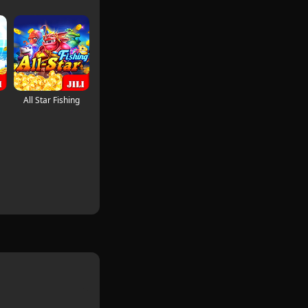
All Star Fishing